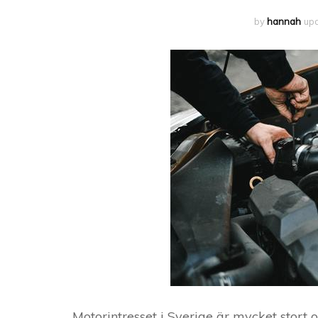
by
hannah
up
Motorintresset i Sverige är mycket stort o