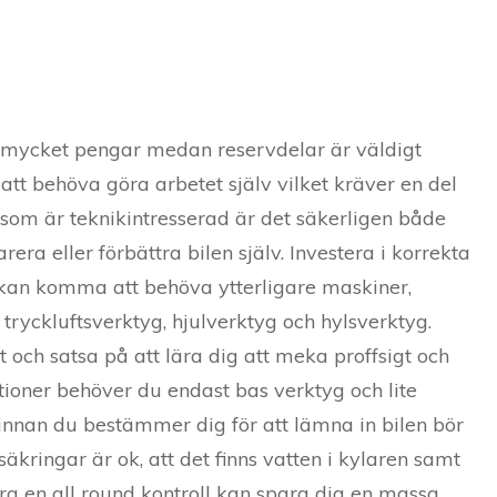
tar mycket pengar medan reservdelar är väldigt
tt behöva göra arbetet själv vilket kräver en del
 som är teknikintresserad är det säkerligen både
rera eller förbättra bilen själv. Investera i korrekta
u kan komma att behöva ytterligare maskiner,
tryckluftsverktyg, hjulverktyg och hylsverktyg.
och satsa på att lära dig att meka proffsigt och
tioner behöver du endast bas verktyg och lite
 innan du bestämmer dig för att lämna in bilen bör
s säkringar är ok, att det finns vatten i kylaren samt
öra en all round kontroll kan spara dig en massa