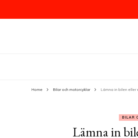
Allt du behöver veta om bilar & mot
whitetirepaint.se
Home
Bilar och motorcyklar
Lämna in bilen eller
BILAR
Lämna in bile