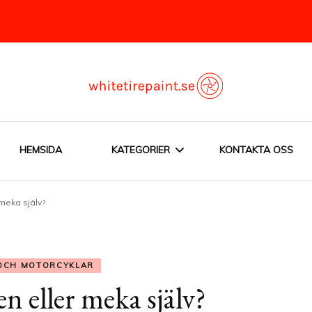
orcyklar
HEMSIDA
KATEGORIER
KONTAKTA OSS
 meka själv?
BILAR OCH MOTORCYKLAR
BLANDAT OM
 OCH MOTORCYKLAR
MOTORCYKLAR
n eller meka själv?