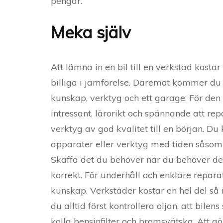
pengar.
Meka själv
Att lämna in en bil till en verkstad kos
billiga i jämförelse. Däremot kommer du a
kunskap, verktyg och ett garage. För den
intressant, lärorikt och spännande att repa
verktyg av god kvalitet till en början. D
apparater eller verktyg med tiden såsom 
Skaffa det du behöver när du behöver det 
korrekt. För underhåll och enklare repara
kunskap. Verkstäder kostar en hel del så
du alltid först kontrollera oljan, att bilen
kolla bensinfilter och bromsvätska. Att g