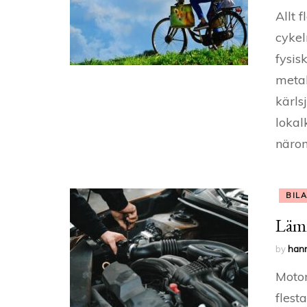
Allt f
cykeln
fysis
metab
kärls
lokal
näro
BIL
Lämn
by
han
Motor
flest