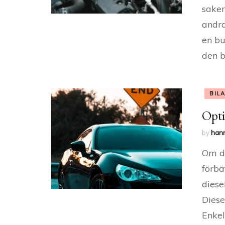
saker
andra
en bu
den b
BIL
Opti
by
han
Om du
förbä
diese
Diese
Enkel