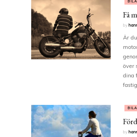
BIL
Få m
by
han
Är du
motor
genom
över 
dina 
fasti
BIL
Förd
by
han