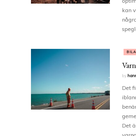
optim
kan v
några
spegl
BIL
Varn
by
han
Det f
iblan
benäm
gemen
Det ä
varna