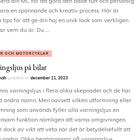
era din MC för att göra den både tuff och personlig
ara en spännande och kreativ process. Här är
 tips för att ge din hoj en unik look som verkligen
ar vem du är. Du …
AR OCH MOTORCYKLAR
ingsljus på bilar
nah
updated on
december 11, 2023
inns varningsljus i flera olika skepnader och de har
d andra namn. Men oavsett vilken utformning eller
ning som används fyller alla varningsljus en
sam funktion nämligen att varna omgivningen.
r dock av vikt att veta när det är betydelsefullt att
 andra. Olika benämningar på varningsljus