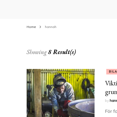
Home
hannah
Showing
8 Result(s)
BIL
Vikt
grun
by
han
För f