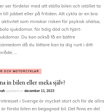
ler ser fördelar med att ställa bilen och istället ta
 till jobbet eller på fritiden. Att cykla är en bra
k aktivitet som minskar risken för psykisk ohälsa,
ola sjukdomar, för tidig död och hjärt-
jukdomar. Du kan också få en bättre
kännedom då du lättare kan ta dig runt i ditt
mråde, …
AR OCH MOTORCYKLAR
a in bilen eller meka själv?
nah
updated on
december 11, 2023
intresset i Sverige är mycket stort och för de allra
a är första bilen en begagnad bil. Det finns en del