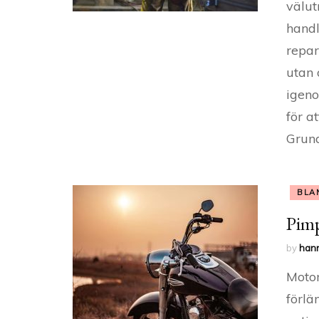
välut
handl
repar
utan 
igeno
för a
Grun
BLA
Pim
by
han
Motor
förlä