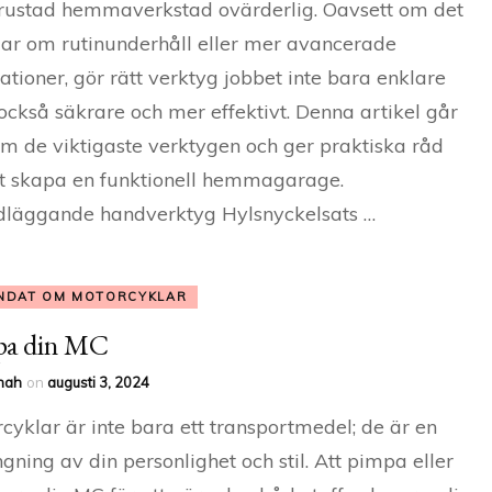
rustad hemmaverkstad ovärderlig. Oavsett om det
ar om rutinunderhåll eller mer avancerade
ationer, gör rätt verktyg jobbet inte bara enklare
också säkrare och mer effektivt. Denna artikel går
m de viktigaste verktygen och ger praktiska råd
tt skapa en funktionell hemmagarage.
dläggande handverktyg Hylsnyckelsats …
NDAT OM MOTORCYKLAR
pa din MC
nah
on
augusti 3, 2024
cyklar är inte bara ett transportmedel; de är en
ngning av din personlighet och stil. Att pimpa eller