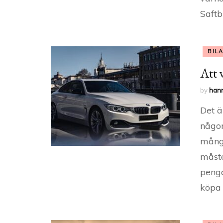
Saftb
BIL
Att v
by
han
Det ä
någon
många
måste
penga
köpa