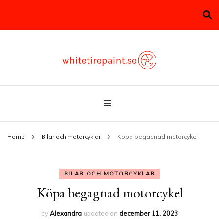
Allt du behöver veta om bilar & motorcyklar
whitetirepaint.se
Home
Bilar och motorcyklar
Köpa begagnad motorcykel
BILAR OCH MOTORCYKLAR
Köpa begagnad motorcykel
by
Alexandra
updated on
december 11, 2023